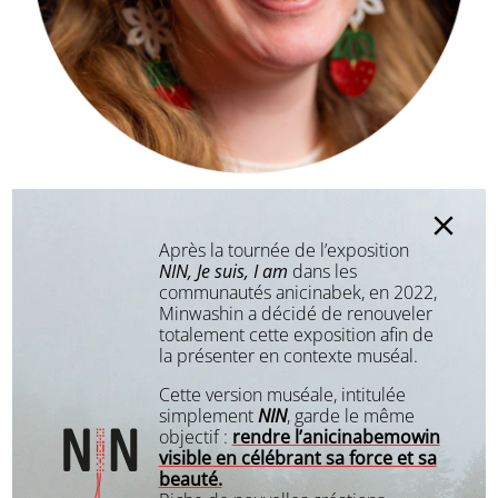
Carole Bérubé-Therrien
Artisane et illustratrice
Après la tournée de l’exposition
NIN, Je suis, I am
dans les
communautés anicinabek, en 2022,
Minwashin a décidé de renouveler
totalement cette exposition afin de
la présenter en contexte muséal.
Cette version muséale, intitulée
simplement
NIN
, garde le même
objectif :
rendre l’anicinabemowin
visible en célébrant sa force et sa
beauté.