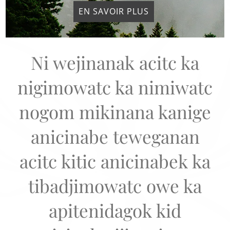
EN SAVOIR PLUS
Ni wejinanak acitc ka
nigimowatc ka nimiwatc
nogom mikinana kanige
anicinabe teweganan
acitc kitic anicinabek ka
tibadjimowatc owe ka
apitenidagok kid