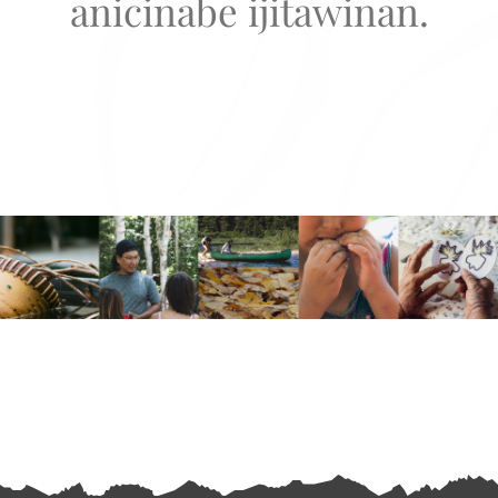
anicinabe ijitawinan.