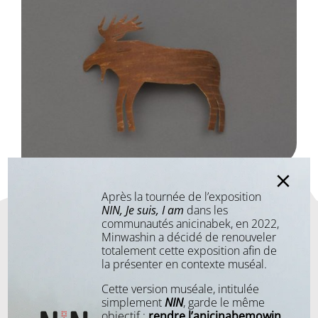
Après la tournée de l’exposition
NIN, Je suis, I am
dans les
communautés anicinabek, en 2022,
Minwashin a décidé de renouveler
totalement cette exposition afin de
la présenter en contexte muséal.
Kawik
Cette version muséale, intitulée
simplement
NIN
, garde le même
objectif :
rendre l’anicinabemowin