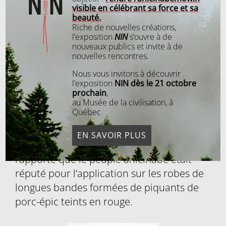
Les motifs de
visible en célébrant sa force et sa
beauté.
Riche de nouvelles créations,
piquants de porc-
l’exposition
NIN
s’ouvre à de
nouveaux publics et invite à de
épic
nouvelles rencontres.
Nous vous invitons à découvrir
l’exposition
NIN dès le 21 octobre
prochain
,
En plus des motifs sur écorce, autrefois les
au Musée de la civilisation, à
Québec
anicinabek décoraient avec des piquants
de porc-épic qui formaient des motifs
EN SAVOIR PLUS
géométriques. Samuel de Champlain a
rapporté que le peuple anicinabe était
réputé pour l’application sur les robes de
longues bandes formées de piquants de
porc-épic teints en rouge.