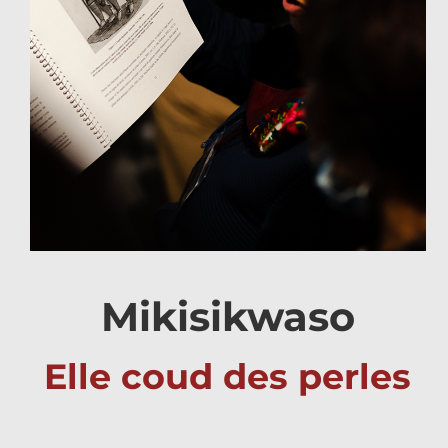
Mikisikwaso
Elle coud des perles