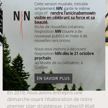
Cette version muséale, intitulée
simplement
NIN
, garde le même
objectif :
rendre l’anicinabemowin
visible en célébrant sa force et sa
beauté.
Riche de nouvelles créations,
l’exposition
NIN
s’ouvre à de
nouveaux publics et invite à de
nouvelles rencontres.
Nous vous invitons à découvrir
l’exposition
NIN dès le 21 octobre
prochain
,
au Musée de la civilisation, à
Québec
Plan stratégique
EN SAVOIR PLUS
En 2019, nous avons entrepris une
démarche visant l’élaboration de notre
premier plan stratégique. L’objectif était