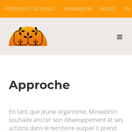
Passer
PORTEURS CULTURELS
NIPAKANATIK
RADIOS
EN
au
contenu
Approche
En tant que jeune organisme, Minwashin
souhaite ancrer son développement et ses
actions dans le territoire auquel il prend