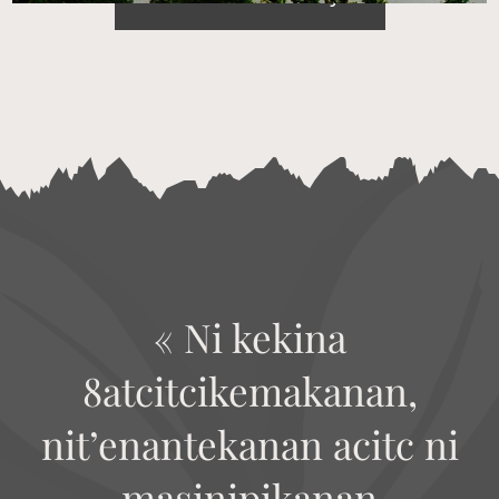
« Ni kekina
8atcitcikemakanan,
nit’enantekanan acitc ni
masinipikanan