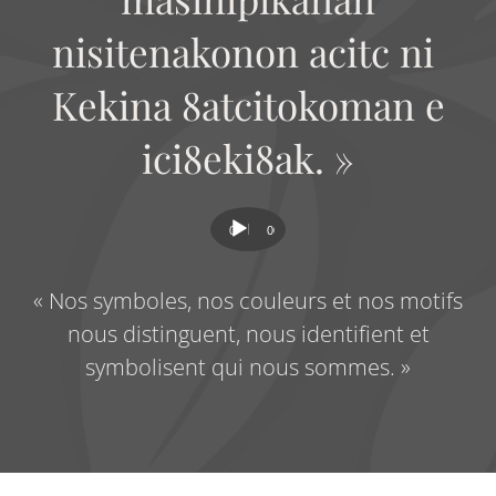
nisitenakonon acitc ni
Kekina 8atcitokoman e
ici8eki8ak. »
Lecteur
00:00
00:00
audio
« Nos symboles, nos couleurs et nos motifs
nous distinguent, nous identifient et
symbolisent qui nous sommes. »