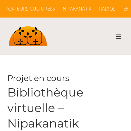
Passer
PORTEURS CULTURELS
NIPAKANATIK
RADIOS
EN
au
contenu
Projet en cours
Bibliothèque
virtuelle –
Nipakanatik