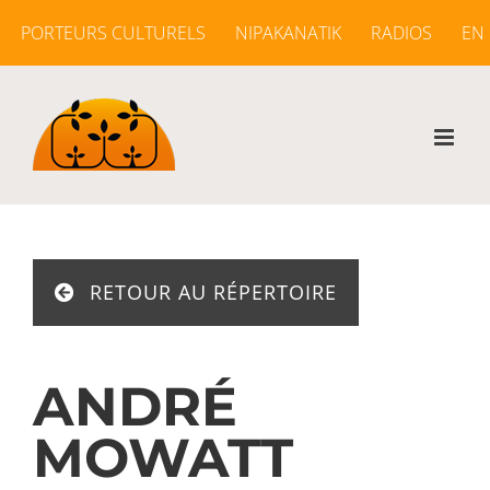
Passer
PORTEURS CULTURELS
NIPAKANATIK
RADIOS
EN
au
contenu
RETOUR AU RÉPERTOIRE
ANDRÉ
MOWATT