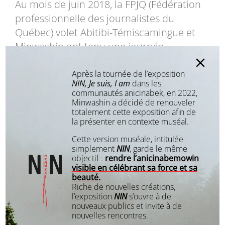
Au mois de juin 2018, la FPJQ (Fédération
professionnelle des journalistes du
Québec) volet Abitibi-Témiscamingue et
Minwashin ont tenu une journée
d’échange et de formation portant sur le
rapport entre les Premiers Peuples et les
Après la tournée de l’exposition
NIN, Je suis, I am
dans les
communicateurs de la région tels les
communautés anicinabek, en 2022,
journalistes.
Minwashin a décidé de renouveler
totalement cette exposition afin de
la présenter en contexte muséal.
Cette rencontre a permis de sensibiliser
Cette version muséale, intitulée
les médias régionaux aux réalités
simplement
NIN
, garde le même
anicinabek, mais aussi de les outiller afin
objectif :
rendre l’anicinabemowin
qu’ils puissent jouer un rôle proactif dans
visible en célébrant sa force et sa
beauté.
le rapprochement des peuples. Mieux
Riche de nouvelles créations,
connaître les Anicinabek et les enjeux qui
l’exposition
NIN
s’ouvre à de
nouveaux publics et invite à de
les concernent permet de partager de
nouvelles rencontres.