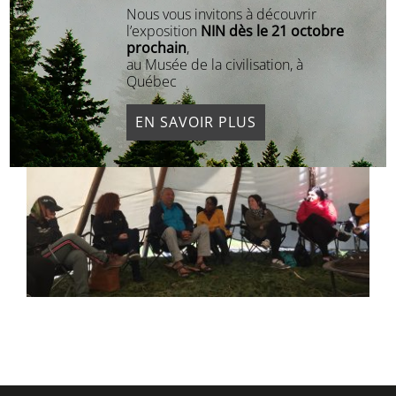
l’information plus juste et équilibrée, ce
Nous vous invitons à découvrir
qui peut contribuer à démystifier leur
l’exposition
NIN dès le 21 octobre
existence aux yeux de la population en
prochain
,
au Musée de la civilisation, à
général.
Québec
EN SAVOIR PLUS