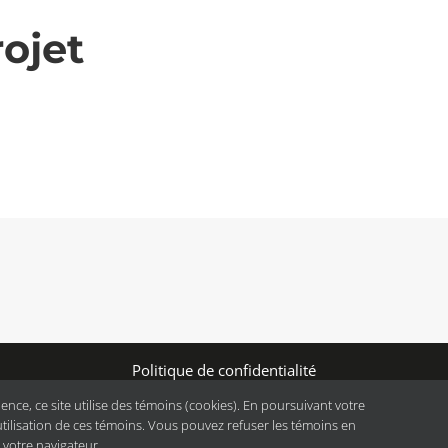
ojet
Politique de confidentialité
NWASHIN.ORG
, 2025 |
FEU FOLLET – DESIGN • WEB • MAR
ience, ce site utilise des témoins (cookies). En poursuivant votre
utilisation de ces témoins. Vous pouvez refuser les témoins en
 votre navigateur.