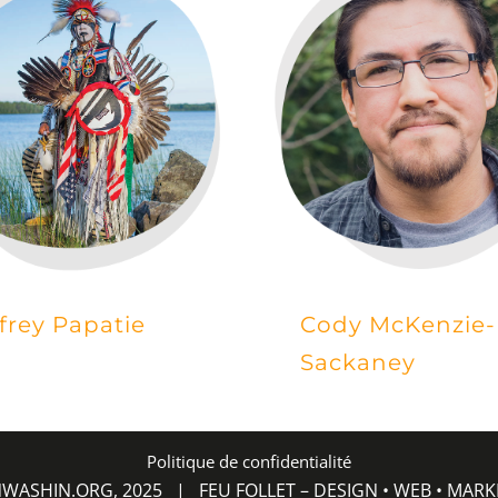
frey Papatie
Cody McKenzie-
Sackaney
Politique de confidentialité
NWASHIN.ORG
, 2025 |
FEU FOLLET – DESIGN • WEB • MAR