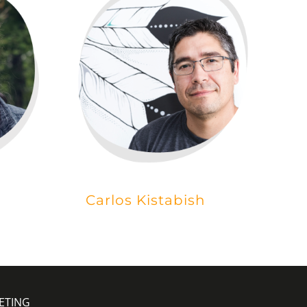
Carlos Kistabish
KETING