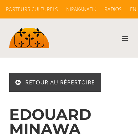
Passer
PORTEURS CULTURELS
NIPAKANATIK
RADIOS
EN
au
contenu
RETOUR AU RÉPERTOIRE
EDOUARD
MINAWA