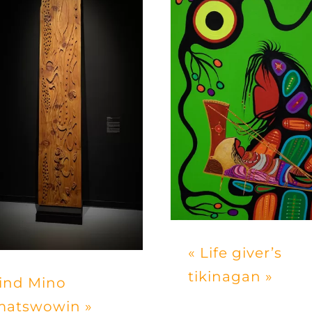
« Life giver’s
tikinagan »
Find Mino
matswowin »