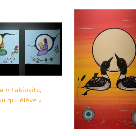
a nitakiositc,
ui qui élève »