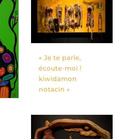
« Je te parle,
écoute-moi !
kiwidamon
notacin »