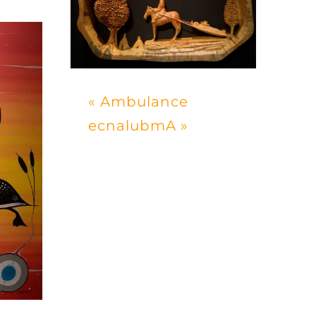
« Ambulance
ecnalubmA »