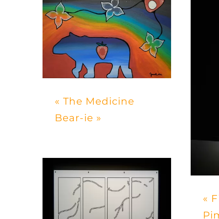
« The Medicine
Bear-ie »
« 
Pi