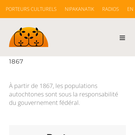
Passer
PORTEURS CULTURELS
NIPAKANATIK
RADIOS
EN
au
contenu
1867
À partir de 1867, les populations
autochtones sont sous la responsabilité
du gouvernement fédéral.