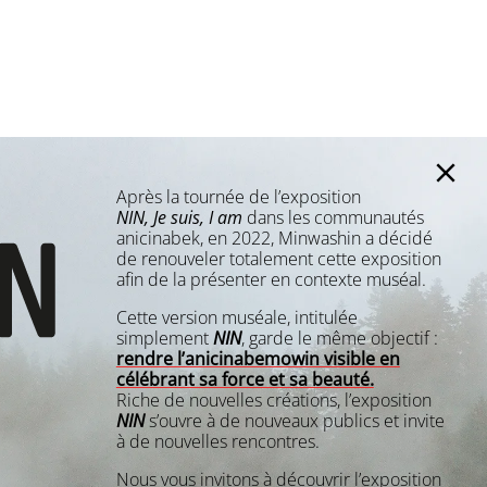
Après la tournée de l’exposition
NIN, Je suis, I am
dans les communautés
anicinabek, en 2022, Minwashin a décidé
de renouveler totalement cette exposition
afin de la présenter en contexte muséal.
Cette version muséale, intitulée
simplement
NIN
, garde le même objectif :
rendre l’anicinabemowin visible en
célébrant sa force et sa beauté.
Riche de nouvelles créations, l’exposition
NIN
s’ouvre à de nouveaux publics et invite
à de nouvelles rencontres.
Nous vous invitons à découvrir l’exposition