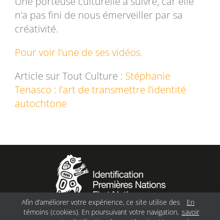
Une porteuse culturelle à suivre, car elle
n’a pas fini de nous émerveiller par sa
créativité.
Pour voir l’une de ses vidéos.
Article sur Tout Culture :
Stéphanie
Tenasco : l’art de transmettre l’identité
autochtone
Afin d’améliorer votre expérience, ce site utilise des
En
témoins (cookies). En poursuivant votre navigation,
savoir