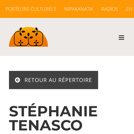
Passer
PORTEURS CULTURELS
NIPAKANATIK
RADIOS
EN
au
contenu
RETOUR AU RÉPERTOIRE
STÉPHANIE
TENASCO