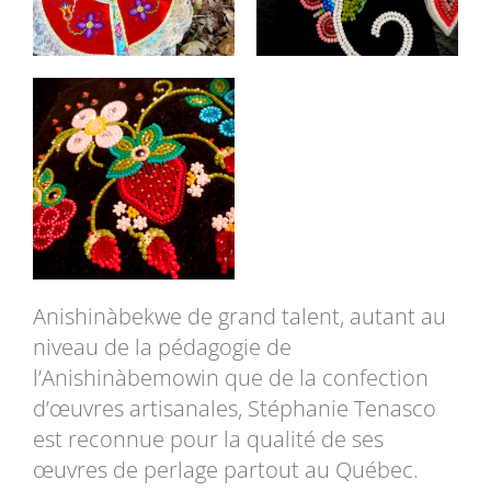
Anishinàbekwe
de grand talent, autant au
niveau de la pédagogie de
l’
Anishinàbemowin
que de la confection
d’œuvres artisanales, Stéphanie Tenasco
est reconnue pour la qualité de ses
œuvres de perlage partout au Québec.