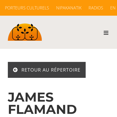
Passer
PORTEURS CULTURELS
NIPAKANATIK
RADIOS
EN
au
contenu
RETOUR AU RÉPERTOIRE
JAMES
FLAMAND