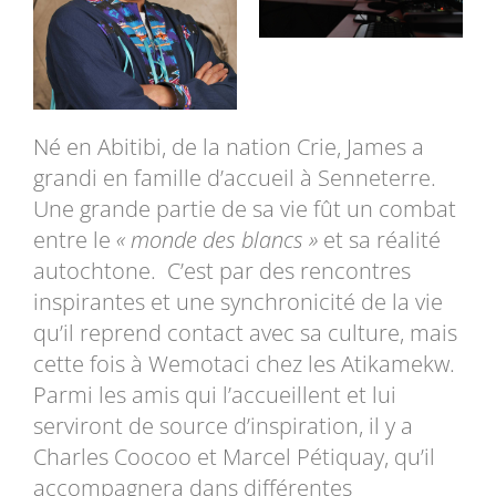
Né en Abitibi, de la nation Crie, James a
grandi en famille d’accueil à Senneterre.
Une grande partie de sa vie fût un combat
entre le
« monde des blancs »
et sa réalité
autochtone. C’est par des rencontres
inspirantes et une synchronicité de la vie
qu’il reprend contact avec sa culture, mais
cette fois à Wemotaci chez les Atikamekw.
Parmi les amis qui l’accueillent et lui
serviront de source d’inspiration, il y a
Charles Coocoo et Marcel Pétiquay, qu’il
accompagnera dans différentes