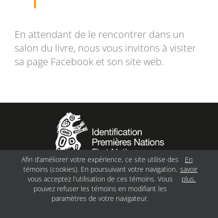
En attendant de le rencontrer dans un
salon du livre, nous vous invitons à visiter
sa page Facebook et son site web.
Afin d’améliorer votre expérience, ce site utilise des
En
témoins (cookies). En poursuivant votre navigation,
savoir
Politique de confidentialité
vous acceptez l'utilisation de ces témoins. Vous
plus.
pouvez refuser les témoins en modifiant les
©
MINWASHIN.ORG
, 2025 |
FEU FOLLET – DESIGN
paramètres de votre navigateur.
• WEB • MARKETING